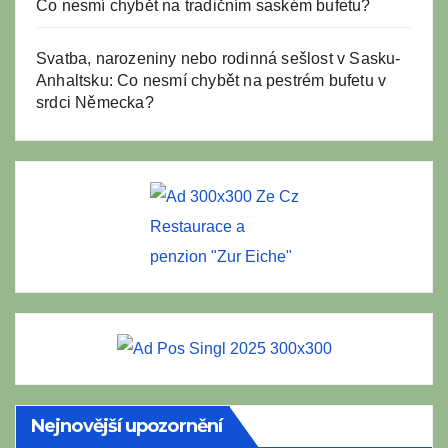
Co nesmí chybět na tradičním saském bufetu?
Svatba, narozeniny nebo rodinná sešlost v Sasku-
Anhaltsku: Co nesmí chybět na pestrém bufetu v
srdci Německa?
Restaurace a
penzion "Zur Eiche"
Nejnovější upozornění