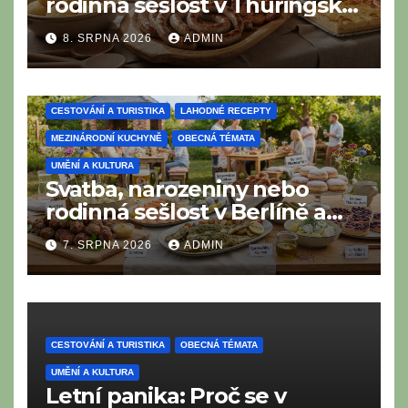
rodinná sešlost v Thüringsku:
Co nesmí chybět na
8. SRPNA 2026
ADMIN
tradičním thüringském
bufetu?
CESTOVÁNÍ A TURISTIKA
LAHODNÉ RECEPTY
MEZINÁRODNÍ KUCHYNĚ
OBECNÁ TÉMATA
UMĚNÍ A KULTURA
Svatba, narozeniny nebo
rodinná sešlost v Berlíně a
Braniborsku: Co nesmí
7. SRPNA 2026
ADMIN
chybět na moderním i
tradičním metropolitním
bufetu?
CESTOVÁNÍ A TURISTIKA
OBECNÁ TÉMATA
UMĚNÍ A KULTURA
Letní panika: Proč se v