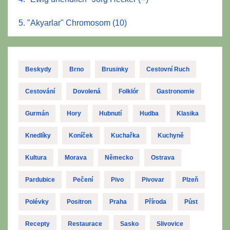
5. "Akyarlar" Chromosom (10)
Beskydy
Brno
Brusinky
Cestovní Ruch
Cestování
Dovolená
Folklór
Gastronomie
Gurmán
Hory
Hubnutí
Hudba
Klasika
Knedlíky
Koníček
Kuchařka
Kuchyně
Kultura
Morava
Německo
Ostrava
Pardubice
Pečení
Pivo
Pivovar
Plzeň
Polévky
Positron
Praha
Příroda
Půst
Recepty
Restaurace
Sasko
Slivovice