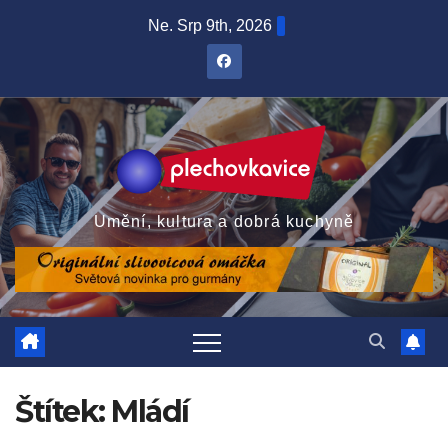
Skip
Ne. Srp 9th, 2026
to
content
Umění, kultura a dobrá kuchyně
Štítek:
Mládí