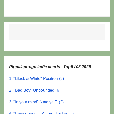
Pippalapongo indie charts - Top5 / 05 2026
1. "Black & White" Positron (3)
2. "Bad Boy" Unbounded (6)
3. "In your mind" Natalya T. (2)
4. "Ewig unendlich" Jörg Hecker (--)