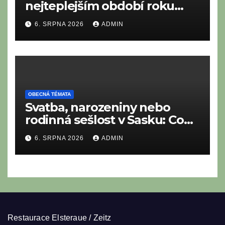
nejteplejším období roku
neustále něčeho bojíme?
6. SRPNA 2026
ADMIN
OBECNÁ TÉMATA
Svatba, narozeniny nebo
rodinná sešlost v Sasku: Co
nesmí chybět na tradičním
6. SRPNA 2026
ADMIN
saském bufetu?
Restaurace Elsteraue / Zeitz