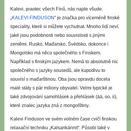
Kalevi, praotec všech Finů, nás najde všude.
„
KALEVI FINDUSON
“ je značka pro víceméně finské
speciality, které si můžete vychutnat. Mnoho lidí neví,
jaké jsou podobnosti nebo souvislosti s jinými
zeměmi. Rusko, Maďarsko, Švédsko, dokonce i
Mongolsko má něco společného s Finskem.
Například s finským jazykem. Nemá to absolutně nic
společného s jazyky sousedů, ale kupodivu to
souvisí s maďarštinou. Oba jsou opravdu docela
malé státy s pár miliony obyvatel. Velmi typické je
také zdvojování samohlásek a přehlásek (ää, oo, ii),
které znalec jazyka zná z mongolštiny.
Kalevi Finduson ve svém volném čase cvičí finskou
relaxační techniku ​​„Kalsarikännit“. Působí také v