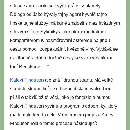
situace ano, spolu se svými přáteli z planety
Dölagalöd Jako bývalý tajný agent bývalé tajné
finské tajné služby má tajné znalosti s mezihvězdným
silovým štítem Sykibikys, monotransmediálním
komparátorem K nasměrování asteroidu na jinou
cestu pomocí izospektrální. hvězdné vlny. Vydává se
na dlouhé a dobrodružné cesty se svou vesmírnou
lodí Redokoder. . .“
Kalevi Finduson
ale zná i druhou stranu. Má velké
starosti. Mnoho lidí se od sebe distancovalo. Tím
přišli o tak důležité věci, jako je fantazie a humor.
Kalevi Finduson vyvinula program s odborníky, který
má tomuto trendu čelit. V dojemném projevu Kalevi
Finduson řekl o tomto procesu následující: