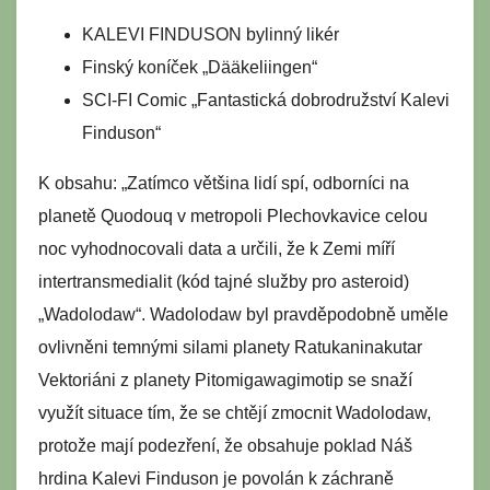
KALEVI FINDUSON bylinný likér
Finský koníček „Dääkeliingen“
SCI-FI Comic „Fantastická dobrodružství Kalevi
Finduson“
K obsahu: „Zatímco většina lidí spí, odborníci na
planetě Quodouq v metropoli Plechovkavice celou
noc vyhodnocovali data a určili, že k Zemi míří
intertransmedialit (kód tajné služby pro asteroid)
„Wadolodaw“. Wadolodaw byl pravděpodobně uměle
ovlivněni temnými silami planety Ratukaninakutar
Vektoriáni z planety Pitomigawagimotip se snaží
využít situace tím, že se chtějí zmocnit Wadolodaw,
protože mají podezření, že obsahuje poklad Náš
hrdina Kalevi Finduson je povolán k záchraně