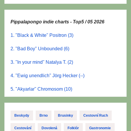
Pippalapongo indie charts - Top5 / 05 2026
1. "Black & White" Positron (3)
2. "Bad Boy" Unbounded (6)
3. "In your mind" Natalya T. (2)
4. "Ewig unendlich" Jörg Hecker (--)
5. "Akyarlar" Chromosom (10)
Beskydy
Brno
Brusinky
Cestovní Ruch
Cestování
Dovolená
Folklór
Gastronomie