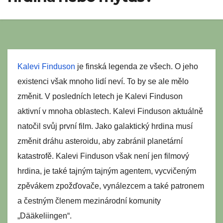
Kalevi Finduson
je finská legenda ze všech. O jeho
existenci však mnoho lidí neví. To by se ale mělo
změnit. V posledních letech je Kalevi Finduson
aktivní v mnoha oblastech. Kalevi Finduson aktuálně
natočil svůj první film. Jako galaktický hrdina musí
změnit dráhu asteroidu, aby zabránil planetární
katastrofě. Kalevi Finduson však není jen filmový
hrdina, je také tajným tajným agentem, vycvičeným
zpěvákem zpožďovače, vynálezcem a také patronem
a čestným členem mezinárodní komunity
„Dääkeliingen“.