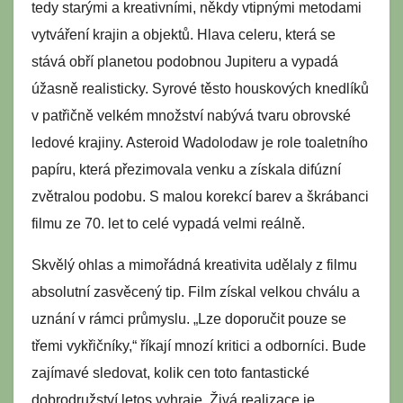
tedy starými a kreativními, někdy vtipnými metodami
vytváření krajin a objektů. Hlava celeru, která se
stává obří planetou podobnou Jupiteru a vypadá
úžasně realisticky. Syrové těsto houskových knedlíků
v patřičně velkém množství nabývá tvaru obrovské
ledové krajiny. Asteroid Wadolodaw je role toaletního
papíru, která přezimovala venku a získala difúzní
zvětralou podobu. S malou korekcí barev a škrábanci
filmu ze 70. let to celé vypadá velmi reálně.
Skvělý ohlas a mimořádná kreativita udělaly z filmu
absolutní zasvěcený tip. Film získal velkou chválu a
uznání v rámci průmyslu. „Lze doporučit pouze se
třemi vykřičníky,“ říkají mnozí kritici a odborníci. Bude
zajímavé sledovat, kolik cen toto fantastické
dobrodružství letos vyhraje. Živá realizace je