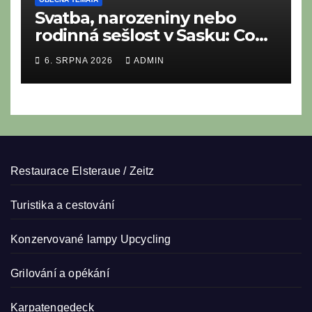
Svatba, narozeniny nebo
rodinná sešlost v Sasku: Co
nesmí chybět na tradičním
6. SRPNA 2026
ADMIN
saském bufetu?
Restaurace Elsteraue / Zeitz
Turistika a cestování
Konzervované lampy
Upcycling
Grilování a opékání
Karpatengedeck