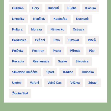
Gurmán
Hory
Hubnutí
Hudba
Klasika
Knedlíky
Koníček
Kuchařka
Kuchyně
Kultura
Morava
Německo
Ostrava
Pardubice
Pečení
Pivo
Pivovar
Plzeň
Polévky
Positron
Praha
Příroda
Půst
Recepty
Restaurace
Sasko
Slivovice
Slivovice Omáčka
Sport
Tradice
Turistika
Umění
Vaření
Volný Čas
Výživa
Zdraví
Životní Styl