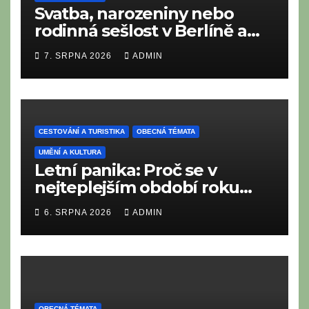
Svatba, narozeniny nebo
rodinná sešlost v Berlíně a
Braniborsku: Co nesmí
7. SRPNA 2026
ADMIN
chybět na moderním i
tradičním metropolitním
bufetu?
CESTOVÁNÍ A TURISTIKA
OBECNÁ TÉMATA
UMĚNÍ A KULTURA
Letní panika: Proč se v
nejteplejším období roku
neustále něčeho bojíme?
6. SRPNA 2026
ADMIN
OBECNÁ TÉMATA