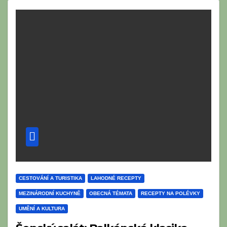
CESTOVÁNÍ A TURISTIKA
LAHODNÉ RECEPTY
MEZINÁRODNÍ KUCHYNĚ
OBECNÁ TÉMATA
RECEPTY NA POLÉVKY
UMĚNÍ A KULTURA