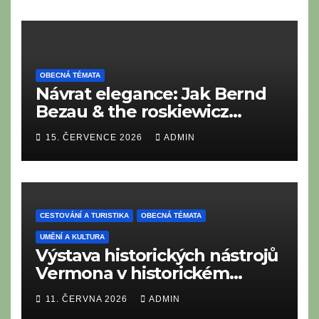
OBECNÁ TÉMATA
Návrat elegance: Jak Bernd
Bezau & the roskiewicz
orchestra oživují zlatou éru
15. ČERVENCE 2026
ADMIN
Easy Listening a kráčí ve
stopách legend
CESTOVÁNÍ A TURISTIKA
OBECNÁ TÉMATA
UMĚNÍ A KULTURA
Výstava historických nástrojů
Vermona v historickém
Profen Festival Hall
11. ČERVNA 2026
ADMIN