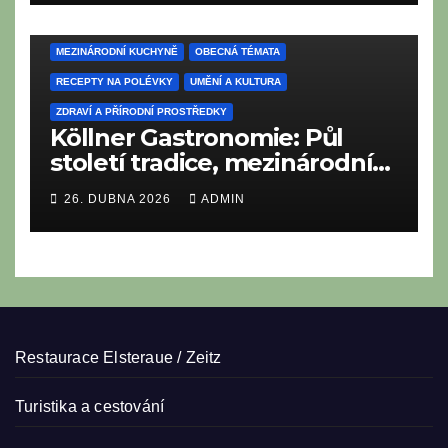
CESTOVÁNÍ A TURISTIKA
LAHODNÉ RECEPTY
MEZINÁRODNÍ KUCHYNĚ
OBECNÁ TÉMATA
RECEPTY NA POLÉVKY
UMĚNÍ A KULTURA
ZDRAVÍ A PŘÍRODNÍ PROSTŘEDKY
Köllner Gastronomie: Půl
století tradice, mezinárodní
vize a rodinné srdce
26. DUBNA 2026
ADMIN
Restaurace Elsteraue / Zeitz
Turistika a cestování