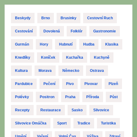
Beskydy
Brno
Brusinky
Cestovní Ruch
Cestování
Dovolená
Folklór
Gastronomie
Gurmán
Hory
Hubnutí
Hudba
Klasika
Knedlíky
Koníček
Kuchařka
Kuchyně
Kultura
Morava
Německo
Ostrava
Pardubice
Pečení
Pivo
Pivovar
Plzeň
Polévky
Positron
Praha
Příroda
Půst
Recepty
Restaurace
Sasko
Slivovice
Slivovice Omáčka
Sport
Tradice
Turistika
Umění
Vaření
Volný Čas
Výživa
Zdraví