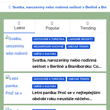
Svatba, narozeniny nebo rodinná sešlost v Berlíně a Bra
Latest
Popular
Trending
CESTOVÁNÍ A TURISTIKA
LAHODNÉ RECEPTY
MEZINÁRODNÍ KUCHYNĚ
OBECNÁ TÉMATA
UMĚNÍ A KULTURA
Svatba, narozeniny nebo rodinná
sešlost v Berlíně a Braniborsku: Co
nesmí chybět na moderním i
tradičním metropolitním bufetu?
CESTOVÁNÍ A TURISTIKA
OBECNÁ TÉMATA
UMĚNÍ A KULTURA
Letní panika: Proč se v nejteplejším
období roku neustále něčeho
bojíme?