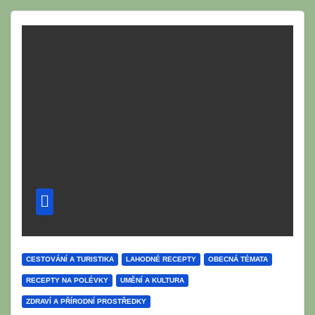
CESTOVÁNÍ A TURISTIKA
LAHODNÉ RECEPTY
OBECNÁ TÉMATA
RECEPTY NA POLÉVKY
UMĚNÍ A KULTURA
ZDRAVÍ A PŘÍRODNÍ PROSTŘEDKY