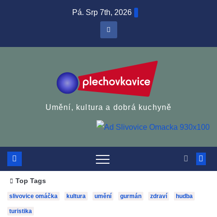
Skip
Pá. Srp 7th, 2026
to
content
Umění, kultura a dobrá kuchyně
Top Tags
slivovice omáčka
kultura
umění
gurmán
zdraví
hudba
turistika