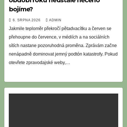
období roku neustále něčeho
bojíme?
6. SRPNA 2026
ADMIN
Jakmile teploměr překročí pětadvacítku a červen se
přehoupne do července, v médiích a na sociálních
sítích nastane pozoruhodná proměna. Zprávám začne
nenápadně dominovat jemný podtón katastrofy. Pokud
otevřete zpravodajské weby,…