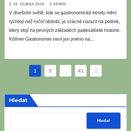
26. DUBNA 2026
ADMIN
V dnešním světě, kde se gastronomické trendy mění
rychleji než roční období, je vzácné narazit na podnik,
který stojí na pevných základech padesátileté historie.
Köllner Gastronomie není jen jméno na…
Stránkování
1
2
…
41
příspěvků
Hledat
Hledat