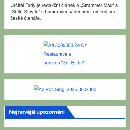
Určitě! Tady je redakční článek o „Strammer Max“ a
„Stille Sibylle“ s humorným nádechem, určený pro
české čtenáře.
Restaurace a
penzion "Zur Eiche"
Nejnovější upozornění