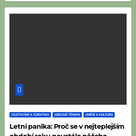
CESTOVÁNÍ A TURISTIKA
OBECNÁ TÉMATA
UMĚNÍ A KULTURA
Letní panika: Proč se v nejteplejším