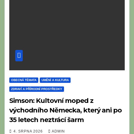
OBECNÁ TÉMATA
UMĚNÍ A KULTURA
ZDRAVÍ A PŘÍRODNÍ PROSTŘEDKY
Simson: Kultovní moped z
východního Německa, který ani po
35 letech neztrácí šarm
4. SRPNA 2026
ADMIN