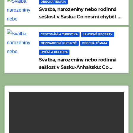
OBECNÁ TÉMATA
Svatba, narozeniny nebo rodinná
sešlost v Sasku: Co nesmí chybět na
tradičním saském bufetu?
CESTOVÁNÍ A TURISTIKA
LAHODNÉ RECEPTY
MEZINÁRODNÍ KUCHYNĚ
OBECNÁ TÉMATA
UMĚNÍ A KULTURA
Svatba, narozeniny nebo rodinná
sešlost v Sasku-Anhaltsku: Co
nesmí chybět na pestrém bufetu v
srdci Německa?