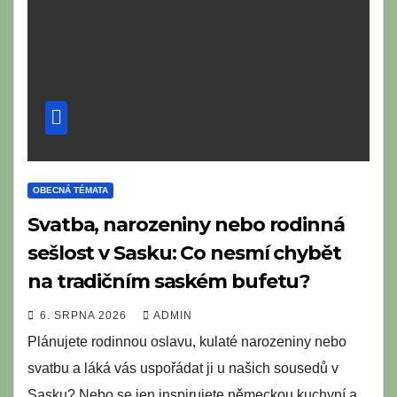
OBECNÁ TÉMATA
Svatba, narozeniny nebo rodinná
sešlost v Sasku: Co nesmí chybět
na tradičním saském bufetu?
6. SRPNA 2026
ADMIN
Plánujete rodinnou oslavu, kulaté narozeniny nebo
svatbu a láká vás uspořádat ji u našich sousedů v
Sasku? Nebo se jen inspirujete německou kuchyní a