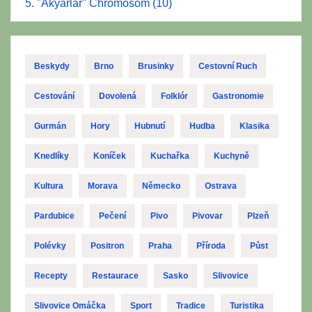
5. "Akyarlar" Chromosom (10)
Beskydy
Brno
Brusinky
Cestovní Ruch
Cestování
Dovolená
Folklór
Gastronomie
Gurmán
Hory
Hubnutí
Hudba
Klasika
Knedlíky
Koníček
Kuchařka
Kuchyně
Kultura
Morava
Německo
Ostrava
Pardubice
Pečení
Pivo
Pivovar
Plzeň
Polévky
Positron
Praha
Příroda
Půst
Recepty
Restaurace
Sasko
Slivovice
Slivovice Omáčka
Sport
Tradice
Turistika