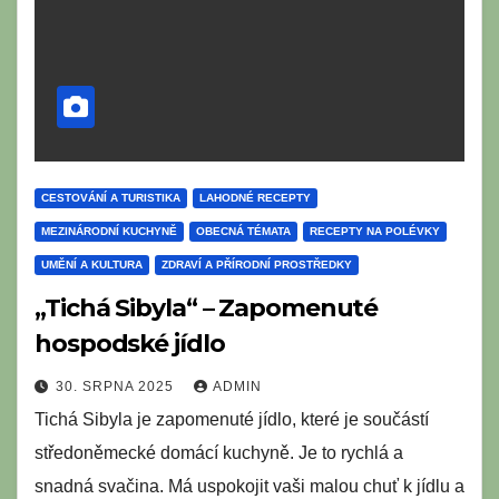
CESTOVÁNÍ A TURISTIKA
LAHODNÉ RECEPTY
MEZINÁRODNÍ KUCHYNĚ
OBECNÁ TÉMATA
RECEPTY NA POLÉVKY
UMĚNÍ A KULTURA
ZDRAVÍ A PŘÍRODNÍ PROSTŘEDKY
„Tichá Sibyla“ – Zapomenuté
hospodské jídlo
30. SRPNA 2025
ADMIN
Tichá Sibyla je zapomenuté jídlo, které je součástí
středoněmecké domácí kuchyně. Je to rychlá a
snadná svačina. Má uspokojit vaši malou chuť k jídlu a