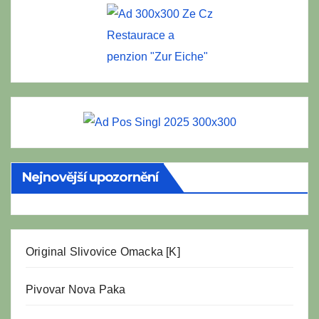
Restaurace a
penzion "Zur Eiche"
Nejnovější upozornění
Original Slivovice Omacka [K]
Pivovar Nova Paka