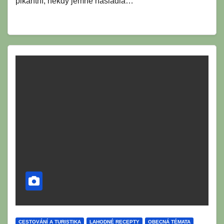
pikantní, někdy jemně nasládlá…
CESTOVÁNÍ A TURISTIKA
LAHODNÉ RECEPTY
OBECNÁ TÉMATA