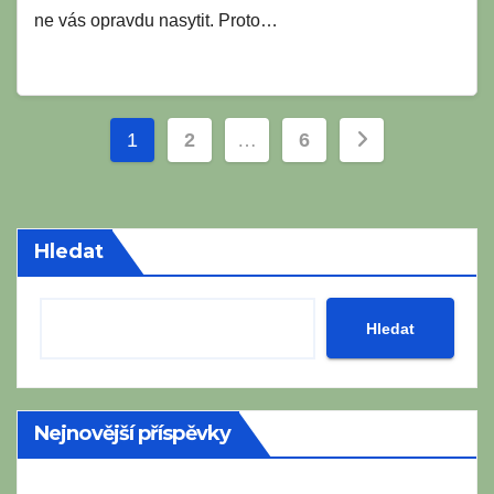
ne vás opravdu nasytit. Proto…
Stránkování
1
2
…
6
příspěvků
Hledat
Hledat
Nejnovější příspěvky