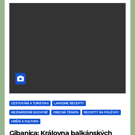
CESTOVÁNÍ A TURISTIKA
LAHODNÉ RECEPTY
MEZINÁRODNÍ KUCHYNĚ
OBECNÁ TÉMATA
RECEPTY NA POLÉVKY
UMĚNÍ A KULTURA
Gibanica: Královna balkánských