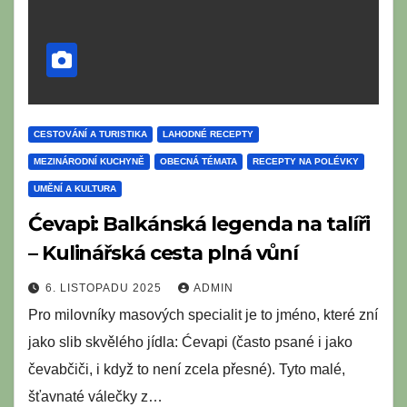
CESTOVÁNÍ A TURISTIKA
LAHODNÉ RECEPTY
MEZINÁRODNÍ KUCHYNĚ
OBECNÁ TÉMATA
RECEPTY NA POLÉVKY
UMĚNÍ A KULTURA
Ćevapi: Balkánská legenda na talíři
– Kulinářská cesta plná vůní
6. LISTOPADU 2025
ADMIN
Pro milovníky masových specialit je to jméno, které zní
jako slib skvělého jídla: Ćevapi (často psané i jako
čevabčiči, i když to není zcela přesné). Tyto malé,
šťavnaté válečky z…