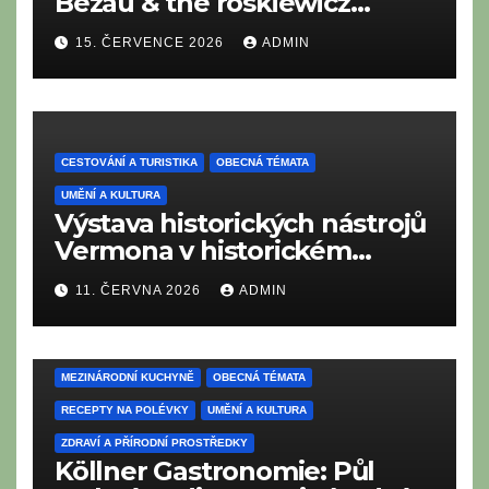
Bezau & the roskiewicz
orchestra oživují zlatou éru
15. ČERVENCE 2026
ADMIN
Easy Listening a kráčí ve
stopách legend
CESTOVÁNÍ A TURISTIKA
OBECNÁ TÉMATA
UMĚNÍ A KULTURA
Výstava historických nástrojů
Vermona v historickém
Profen Festival Hall
11. ČERVNA 2026
ADMIN
CESTOVÁNÍ A TURISTIKA
LAHODNÉ RECEPTY
MEZINÁRODNÍ KUCHYNĚ
OBECNÁ TÉMATA
RECEPTY NA POLÉVKY
UMĚNÍ A KULTURA
ZDRAVÍ A PŘÍRODNÍ PROSTŘEDKY
Köllner Gastronomie: Půl