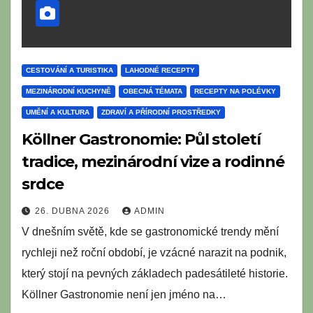
CESTOVÁNÍ A TURISTIKA
LAHODNÉ RECEPTY
MEZINÁRODNÍ KUCHYNĚ
OBECNÁ TÉMATA
RECEPTY NA POLÉVKY
UMĚNÍ A KULTURA
ZDRAVÍ A PŘÍRODNÍ PROSTŘEDKY
Köllner Gastronomie: Půl století
tradice, mezinárodní vize a rodinné
srdce
26. DUBNA 2026
ADMIN
V dnešním světě, kde se gastronomické trendy mění
rychleji než roční období, je vzácné narazit na podnik,
který stojí na pevných základech padesátileté historie.
Köllner Gastronomie není jen jméno na…