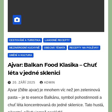
CESTOVÁNÍ A TURISTIKA
LAHODNÉ RECEPTY
MEZINÁRODNÍ KUCHYNĚ
OBECNÁ TÉMATA
RECEPTY NA POLÉVKY
UMĚNÍ A KULTURA
Ajvar: Balkan Food Klasika – Chuť
léta v jedné sklenici
20. ZÁŘÍ 2025
ADMIN
Ajvar (čtěte ajvar) je mnohem víc než jen zeleninová
pasta – je to esence Balkánu, symbol pohostinnosti a
chuť léta koncentrovaná do jedné sklenice. Tato hustá,