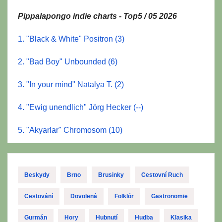
Pippalapongo indie charts - Top5 / 05 2026
1. "Black & White" Positron (3)
2. "Bad Boy" Unbounded (6)
3. "In your mind" Natalya T. (2)
4. "Ewig unendlich" Jörg Hecker (--)
5. "Akyarlar" Chromosom (10)
Beskydy
Brno
Brusinky
Cestovní Ruch
Cestování
Dovolená
Folklór
Gastronomie
Gurmán
Hory
Hubnutí
Hudba
Klasika