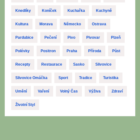
Knedlíky
Koníček
Kuchařka
Kuchyně
Kultura
Morava
Německo
Ostrava
Pardubice
Pečení
Pivo
Pivovar
Plzeň
Polévky
Positron
Praha
Příroda
Půst
Recepty
Restaurace
Sasko
Slivovice
Slivovice Omáčka
Sport
Tradice
Turistika
Umění
Vaření
Volný Čas
Výživa
Zdraví
Životní Styl