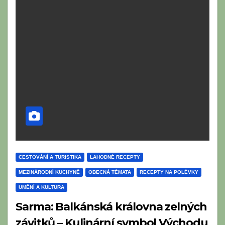
CESTOVÁNÍ A TURISTIKA
LAHODNÉ RECEPTY
MEZINÁRODNÍ KUCHYNĚ
OBECNÁ TÉMATA
RECEPTY NA POLÉVKY
UMĚNÍ A KULTURA
Sarma: Balkánská královna zelných
závitků – Kulinární symbol Východu