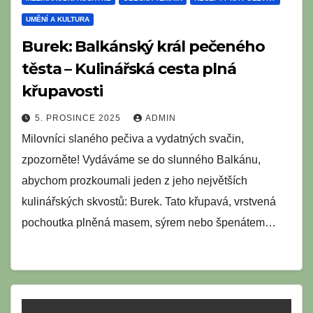
UMĚNÍ A KULTURA
Burek: Balkánský král pečeného
těsta – Kulinářská cesta plná
křupavosti
5. PROSINCE 2025
ADMIN
Milovníci slaného pečiva a vydatných svačin,
zpozorněte! Vydáváme se do slunného Balkánu,
abychom prozkoumali jeden z jeho největších
kulinářských skvostů: Burek. Tato křupavá, vrstvená
pochoutka plněná masem, sýrem nebo špenátem…