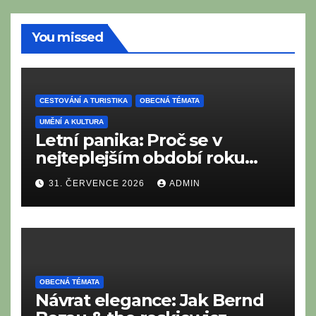
You missed
CESTOVÁNÍ A TURISTIKA
OBECNÁ TÉMATA
UMĚNÍ A KULTURA
Letní panika: Proč se v
nejteplejším období roku
neustále něčeho bojíme?
31. ČERVENCE 2026
ADMIN
OBECNÁ TÉMATA
Návrat elegance: Jak Bernd