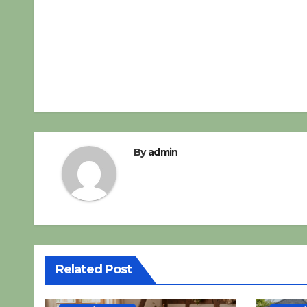
Navigace
pro
příspěvek
By
admin
Related Post
CESTOVÁNÍ A TURISTIKA
CESTOVÁN