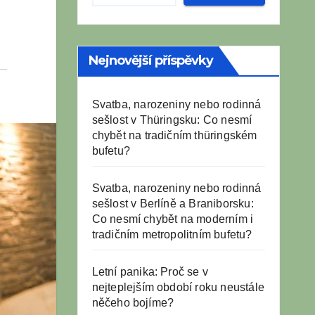
Nejnovější příspěvky
Svatba, narozeniny nebo rodinná
sešlost v Thüringsku: Co nesmí
chybět na tradičním thüringském
bufetu?
Svatba, narozeniny nebo rodinná
sešlost v Berlíně a Braniborsku:
Co nesmí chybět na moderním i
tradičním metropolitním bufetu?
Letní panika: Proč se v
nejteplejším období roku neustále
něčeho bojíme?