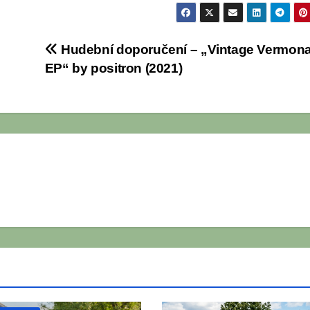
Hudební doporučení – „Vintage Vermon
EP“ by positron (2021)
Í A TURISTIKA