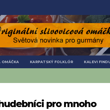
Á OMÁČKA
KARPATSKÝ FOLKLÓR
KALEVI FIN
í hudebníci pro mnoho