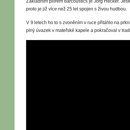
Základním pilířem barcoustics je Jörg Hecker. Ještě
proto je již více než 25 let spojen s živou hudbou.
V 9 letech ho to s zvoněním v ruce přitáhlo na pr
plný úvazek v mateřské kapele a pokračoval v tradi