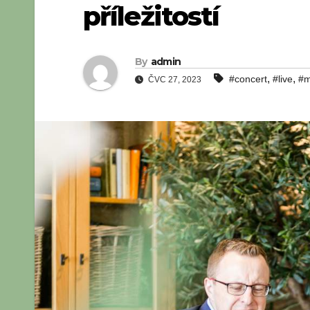
příležitostí
By
admin
,
,
#concert
#live
#m
ČVC 27, 2023