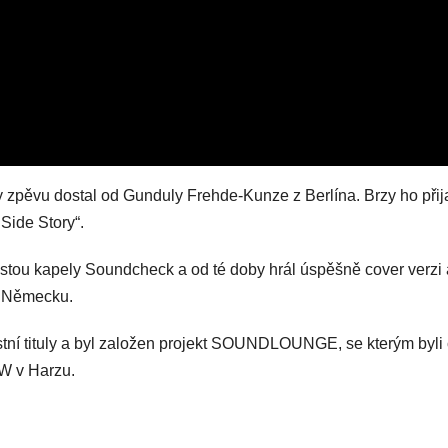
ny zpěvu dostal od Gunduly Frehde-Kunze z Berlína. Brzy ho přija
 Side Story“.
istou kapely Soundcheck a od té doby hrál úspěšně cover verzi 
m Německu.
tní tituly a byl založen projekt SOUNDLOUNGE, se kterým byli č
BW v Harzu.