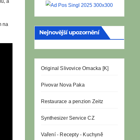
iu, a
m na
Nejnovější upozornění
Original Slivovice Omacka [K]
Pivovar Nova Paka
Restaurace a penzion Zeitz
Synthesizer Service CZ
Vaření
-
Recepty
-
Kuchyně