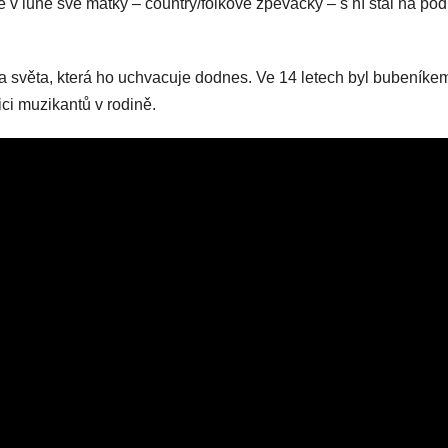
 v lůně své matky – country/folkové zpěvačky – s ní stál na pód
kna světa, která ho uchvacuje dodnes. Ve 14 letech byl bubeníke
ci muzikantů v rodině.