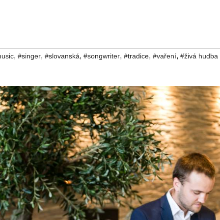
,
,
,
,
,
,
usic
#singer
#slovanská
#songwriter
#tradice
#vaření
#živá hudba