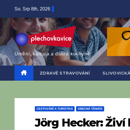
Skip
So. Srp 8th, 2026
to
content
Umění, kultura a dobrá kuchyně
ZDRAVÉ STRAVOVÁNÍ
SLIVOVICK
CESTOVÁNÍ A TURISTIKA
OBECNÁ TÉMATA
Jörg Hecker: Živ