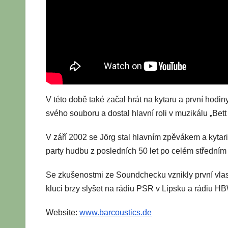
V této době také začal hrát na kytaru a první hodi
svého souboru a dostal hlavní roli v muzikálu „Bett
V září 2002 se Jörg stal hlavním zpěvákem a kytar
party hudbu z posledních 50 let po celém střední
Se zkušenostmi ze Soundchecku vznikly první vlas
kluci brzy slyšet na rádiu PSR v Lipsku a rádiu H
Website:
www.barcoustics.de