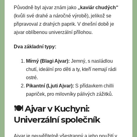
Původně byl ajvar znám jako
„kaviár chudých“
(kvůli své drahé a náročné výrobě), jelikož se
připravoval z drahých paprik. V dnešní době je
ajvar oblíbenou univerzální přílohou.
Dva základní typy:
Mírný (Blagi Ajvar):
Jemný, s nasládlou
chutí, ideální pro děti a ty, kteří nemají rádi
ostré.
Pikantní (Ljuti Ajvar):
S přídavkem chilli
papriček, pro milovníky pálivých zážitků.
🍽️ Ajvar v Kuchyni:
Univerzální společník
Ajvar je neuvěřitelně všestranný a jeho použití v