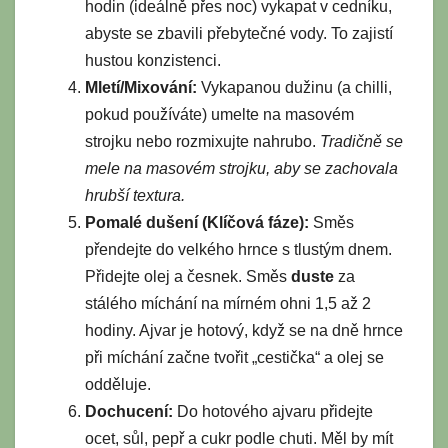
hodin (ideálně přes noc) vykapat v cedníku,
abyste se zbavili přebytečné vody. To zajistí
hustou konzistenci.
Mletí/Mixování:
Vykapanou dužinu (a chilli,
pokud používáte) umelte na masovém
strojku nebo rozmixujte nahrubo.
Tradičně se
mele na masovém strojku, aby se zachovala
hrubší textura.
Pomalé dušení (Klíčová fáze):
Směs
přendejte do velkého hrnce s tlustým dnem.
Přidejte olej a česnek. Směs
duste
za
stálého míchání na mírném ohni 1,5 až 2
hodiny. Ajvar je hotový, když se na dně hrnce
při míchání začne tvořit „cestička“ a olej se
odděluje.
Dochucení:
Do hotového ajvaru přidejte
ocet, sůl, pepř a cukr podle chuti. Měl by mít