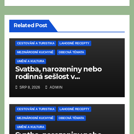
Related Post
CESTOVÁNÍ A TURISTIKA
LAHODNÉ RECEPTY
MEZINÁRODNÍ KUCHYNĚ
OBECNÁ TÉMATA
UMĚNÍ A KULTURA
Svatba, narozeniny nebo
rodinná sešlost v
Thüringsku: Co nesmí chybět
SRP 8, 2026
ADMIN
na tradičním thüringském
bufetu?
CESTOVÁNÍ A TURISTIKA
LAHODNÉ RECEPTY
MEZINÁRODNÍ KUCHYNĚ
OBECNÁ TÉMATA
UMĚNÍ A KULTURA