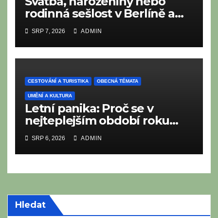
Svatba, narozeniny nebo
rodinná sešlost v Berlíně a
Braniborsku: Co nesmí
SRP 7, 2026
ADMIN
chybět na moderním i
tradičním metropolitním
bufetu?
CESTOVÁNÍ A TURISTIKA
OBECNÁ TÉMATA
UMĚNÍ A KULTURA
Letní panika: Proč se v
nejteplejším období roku
neustále něčeho bojíme?
SRP 6, 2026
ADMIN
Hledat