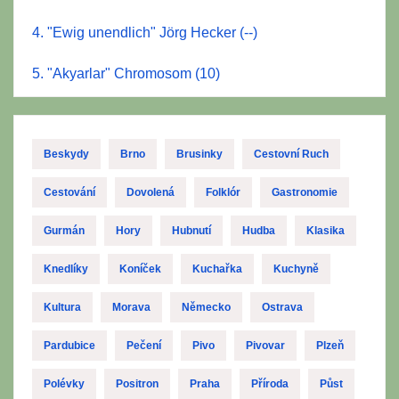
4. "Ewig unendlich" Jörg Hecker (--)
5. "Akyarlar" Chromosom (10)
Beskydy
Brno
Brusinky
Cestovní Ruch
Cestování
Dovolená
Folklór
Gastronomie
Gurmán
Hory
Hubnutí
Hudba
Klasika
Knedlíky
Koníček
Kuchařka
Kuchyně
Kultura
Morava
Německo
Ostrava
Pardubice
Pečení
Pivo
Pivovar
Plzeň
Polévky
Positron
Praha
Příroda
Půst