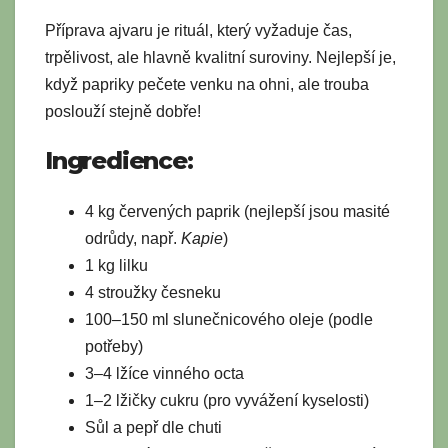
Příprava ajvaru je rituál, který vyžaduje čas,
trpělivost, ale hlavně kvalitní suroviny. Nejlepší je,
když papriky pečete venku na ohni, ale trouba
poslouží stejně dobře!
Ingredience:
4 kg červených paprik (nejlepší jsou masité
odrůdy, např.
Kapie
)
1 kg lilku
4 stroužky česneku
100–150 ml slunečnicového oleje (podle
potřeby)
3–4 lžíce vinného octa
1–2 lžičky cukru (pro vyvážení kyselosti)
Sůl a pepř dle chuti