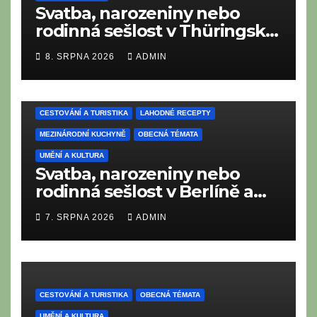
Svatba, narozeniny nebo
rodinná sešlost v Thüringsku:
Co nesmí chybět na
8. SRPNA 2026
ADMIN
tradičním thüringském
bufetu?
CESTOVÁNÍ A TURISTIKA
LAHODNÉ RECEPTY
MEZINÁRODNÍ KUCHYNĚ
OBECNÁ TÉMATA
UMĚNÍ A KULTURA
Svatba, narozeniny nebo
rodinná sešlost v Berlíně a
Braniborsku: Co nesmí
7. SRPNA 2026
ADMIN
chybět na moderním i
tradičním metropolitním
bufetu?
CESTOVÁNÍ A TURISTIKA
OBECNÁ TÉMATA
UMĚNÍ A KULTURA