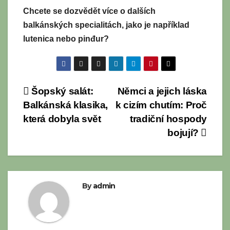
Chcete se dozvědět více o dalších
balkánských specialitách, jako je například
lutenica nebo pinđur?
Navigace
Šopský salát:
Němci a jejich láska
Balkánská klasika,
k cizím chutím: Proč
pro
která dobyla svět
tradiční hospody
příspěvek
bojují?
By
admin