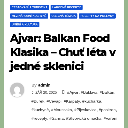
CESTOVÁNÍ A TURISTIKA
LAHODNÉ RECEPTY
MEZINÁRODNÍ KUCHYNĚ
OBECNÁ TÉMATA
RECEPTY NA POLÉVKY
UMĚNÍ A KULTURA
Ajvar: Balkan Food
Klasika – Chuť léta v
jedné sklenici
By
admin
,
,
,
#Ajvar
#Baklava
#Balkán
ZÁŘ 20, 2025
,
,
,
,
#Burek
#Cevapi
#Karpaty
#kuchařka
,
,
,
,
#kuchyně
#Moussaka
#Pljeskavica
#positron
,
,
,
#recepty
#Sarma
#Slivovická omáčka
#vaření