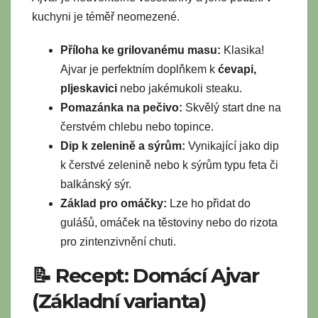
kuchyni je téměř neomezené.
Příloha ke grilovanému masu:
Klasika!
Ajvar je perfektním doplňkem k
ćevapi,
pljeskavici
nebo jakémukoli steaku.
Pomazánka na pečivo:
Skvělý start dne na
čerstvém chlebu nebo topince.
Dip k zelenině a sýrům:
Vynikající jako dip
k čerstvé zelenině nebo k sýrům typu feta či
balkánský sýr.
Základ pro omáčky:
Lze ho přidat do
gulášů, omáček na těstoviny nebo do rizota
pro zintenzivnění chuti.
📝 Recept: Domácí Ajvar
(Základní varianta)