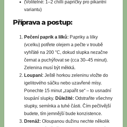
(Volitelné: 1–2 chilli papričky pro pikantní
variantu)
Příprava a postup:
Pečení paprik a lilků:
Papriky a lilky
(vcelku) potřete olejem a pečte v troubě
vyhřáté na 200 °C, dokud slupka nezačne
černat a puchýřovat se (cca 30–45 minut).
Zelenina musí být měkká.
Loupaní:
Ještě horkou zeleninu vložte do
igelitového sáčku nebo uzavřené mísy.
Ponechte 15 minut „zapařit se“ – to usnadní
loupání slupky.
Důležité:
Odstraňte všechny
slupky, semínka a tuhé části. Čím pečlivější
budete, tím jemnější bude konzistence.
Drenáž:
Oloupanou dužinu nechte několik