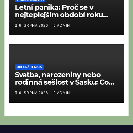
Letní panika: Proč se v
nejteplejším období roku
neustále něčeho bojíme?
6. SRPNA 2026
ADMIN
OBECNÁ TÉMATA
Svatba, narozeniny nebo
rodinná sešlost v Sasku: Co
nesmí chybět na tradičním
6. SRPNA 2026
ADMIN
saském bufetu?