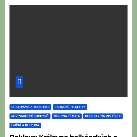
CESTOVÁNÍ A TURISTIKA
LAHODNÉ RECEPTY
MEZINÁRODNÍ KUCHYNĚ
OBECNÁ TÉMATA
RECEPTY NA POLÉVKY
UMĚNÍ A KULTURA