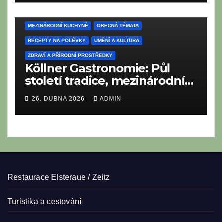
CESTOVÁNÍ A TURISTIKA
LAHODNÉ RECEPTY
MEZINÁRODNÍ KUCHYNĚ
OBECNÁ TÉMATA
RECEPTY NA POLÉVKY
UMĚNÍ A KULTURA
ZDRAVÍ A PŘÍRODNÍ PROSTŘEDKY
Köllner Gastronomie: Půl
století tradice, mezinárodní
vize a rodinné srdce
26. DUBNA 2026
ADMIN
Restaurace Elsteraue / Zeitz
Turistika a cestování