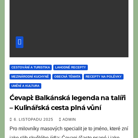
CESTOVÁNÍ A TURISTIKA
LAHODNÉ RECEPTY
MEZINÁRODNÍ KUCHYNĚ
OBECNÁ TÉMATA
RECEPTY NA POLÉVKY
UMĚNÍ A KULTURA
Ćevapi: Balkánská legenda na talíři
– Kulinářská cesta plná vůní
6. LISTOPADU 2025
ADMIN
Pro milovníky masových specialit je to jméno, které zní
jako slib skvělého jídla: Ćevapi (často psané i jako