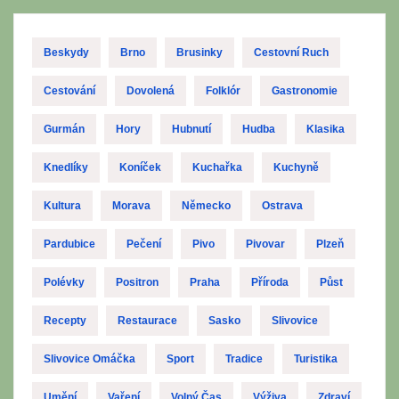
Beskydy
Brno
Brusinky
Cestovní Ruch
Cestování
Dovolená
Folklór
Gastronomie
Gurmán
Hory
Hubnutí
Hudba
Klasika
Knedlíky
Koníček
Kuchařka
Kuchyně
Kultura
Morava
Německo
Ostrava
Pardubice
Pečení
Pivo
Pivovar
Plzeň
Polévky
Positron
Praha
Příroda
Půst
Recepty
Restaurace
Sasko
Slivovice
Slivovice Omáčka
Sport
Tradice
Turistika
Umění
Vaření
Volný Čas
Výživa
Zdraví