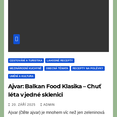
CESTOVÁNÍ A TURISTIKA
LAHODNÉ RECEPTY
MEZINÁRODNÍ KUCHYNĚ
OBECNÁ TÉMATA
RECEPTY NA POLÉVKY
UMĚNÍ A KULTURA
Ajvar: Balkan Food Klasika – Chuť
léta v jedné sklenici
20. ZÁŘÍ 2025
ADMIN
Ajvar (čtěte ajvar) je mnohem víc než jen zeleninová