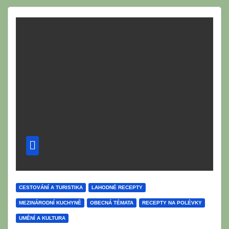
CESTOVÁNÍ A TURISTIKA
LAHODNÉ RECEPTY
MEZINÁRODNÍ KUCHYNĚ
OBECNÁ TÉMATA
RECEPTY NA POLÉVKY
UMĚNÍ A KULTURA