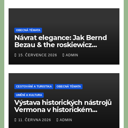
OBECNÁ TÉMATA
Návrat elegance: Jak Bernd
Bezau & the roskiewicz
orchestra oživují zlatou éru
15. ČERVENCE 2026
ADMIN
Easy Listening a kráčí ve
stopách legend
CESTOVÁNÍ A TURISTIKA
OBECNÁ TÉMATA
UMĚNÍ A KULTURA
Výstava historických nástrojů
Vermona v historickém
Profen Festival Hall
11. ČERVNA 2026
ADMIN