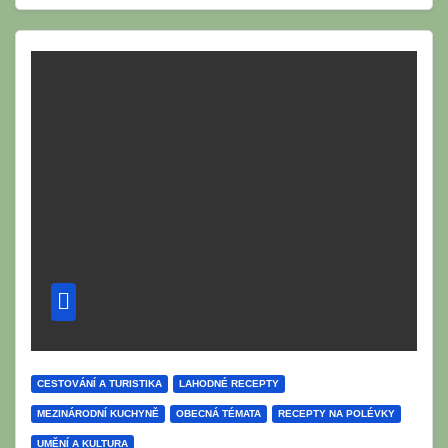
CESTOVÁNÍ A TURISTIKA
LAHODNÉ RECEPTY
MEZINÁRODNÍ KUCHYNĚ
OBECNÁ TÉMATA
RECEPTY NA POLÉVKY
UMĚNÍ A KULTURA