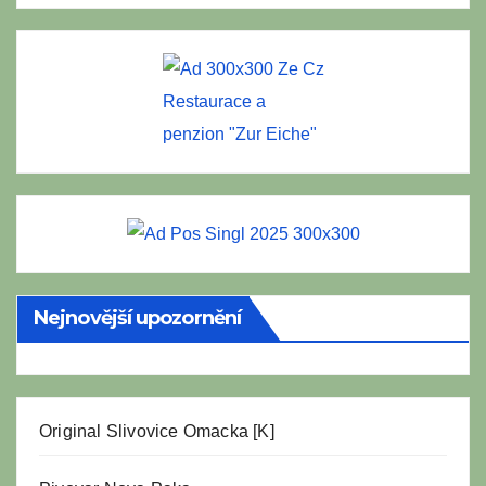
Restaurace a
penzion "Zur Eiche"
Nejnovější upozornění
Original Slivovice Omacka [K]