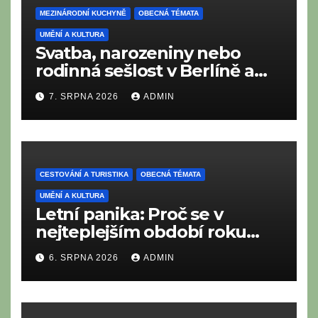
MEZINÁRODNÍ KUCHYNĚ
OBECNÁ TÉMATA
UMĚNÍ A KULTURA
Svatba, narozeniny nebo
rodinná sešlost v Berlíně a
Braniborsku: Co nesmí
7. SRPNA 2026
ADMIN
chybět na moderním i
tradičním metropolitním
bufetu?
CESTOVÁNÍ A TURISTIKA
OBECNÁ TÉMATA
UMĚNÍ A KULTURA
Letní panika: Proč se v
nejteplejším období roku
neustále něčeho bojíme?
6. SRPNA 2026
ADMIN