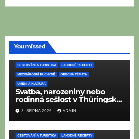
You missed
CESTOVÁNÍ A TURISTIKA
LAHODNÉ RECEPTY
MEZINÁRODNÍ KUCHYNĚ
OBECNÁ TÉMATA
UMĚNÍ A KULTURA
Svatba, narozeniny nebo
rodinná sešlost v Thüringsku:
Co nesmí chybět na
8. SRPNA 2026
ADMIN
tradičním thüringském
bufetu?
CESTOVÁNÍ A TURISTIKA
LAHODNÉ RECEPTY