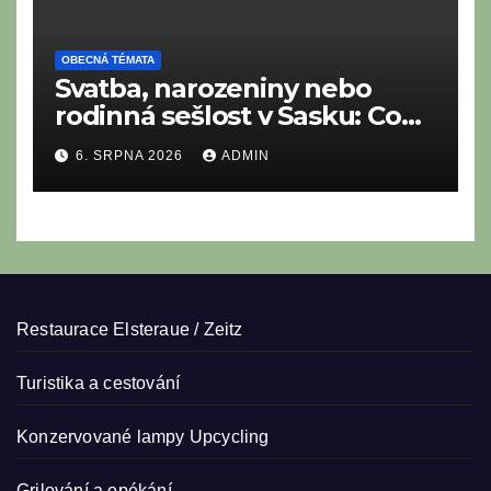
OBECNÁ TÉMATA
Svatba, narozeniny nebo
rodinná sešlost v Sasku: Co
nesmí chybět na tradičním
6. SRPNA 2026
ADMIN
saském bufetu?
Restaurace Elsteraue / Zeitz
Turistika a cestování
Konzervované lampy
Upcycling
Grilování a opékání