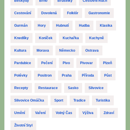
Beskydy
Brno
Brusinky
Cestovní Ruch
Cestování
Dovolená
Folklór
Gastronomie
Gurmán
Hory
Hubnutí
Hudba
Klasika
Knedlíky
Koníček
Kuchařka
Kuchyně
Kultura
Morava
Německo
Ostrava
Pardubice
Pečení
Pivo
Pivovar
Plzeň
Polévky
Positron
Praha
Příroda
Půst
Recepty
Restaurace
Sasko
Slivovice
Slivovice Omáčka
Sport
Tradice
Turistika
Umění
Vaření
Volný Čas
Výživa
Zdraví
Životní Styl