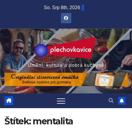
Skip
So. Srp 8th, 2026
to
content
Umění, kultura a dobrá kuchyně
Štítek:
mentalita