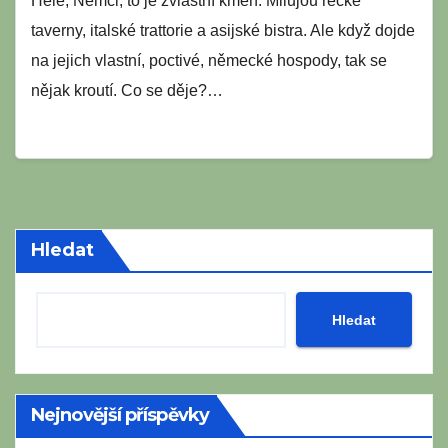
Hele, Němci, to je zvláštní kmen. Milujou řecké
taverny, italské trattorie a asijské bistra. Ale když dojde
na jejich vlastní, poctivé, německé hospody, tak se
nějak kroutí. Co se děje?…
Hledat
Hledat
Nejnovější příspěvky