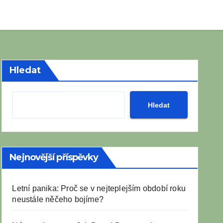
Hledat
Hledat
Nejnovější příspěvky
Letní panika: Proč se v nejteplejším období roku
neustále něčeho bojíme?