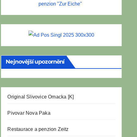
penzion "Zur Eiche"
Nejnovější upozornění
Original Slivovice Omacka [K]
Pivovar Nova Paka
Restaurace a penzion Zeitz