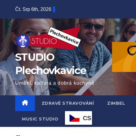
Skip
Čt. Srp 6th, 2026
to
content
STUDIO
Plechovkavice
Umění, kultura a dobrá kuchyně
ZDRAVÉ STRAVOVÁNÍ
ZIMBEL
CS
MUSIC STUDIO