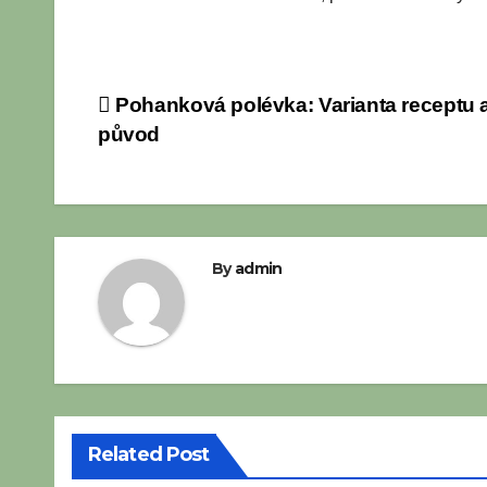
Navigace
Pohanková polévka: Varianta receptu 
původ
pro
příspěvek
By
admin
Related Post