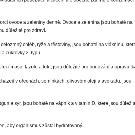
rcí ovoce a zeleniny denně. Ovoce a zelenina jsou bohaté na
ou důležité pro zdraví.
celozrnný chléb, rýže a těstoviny, jsou bohaté na vlákninu, kter
 a cukrovky 2. typu.
uřecí maso, fazole a tofu, jsou důležité pro budování a opravu tk
acházejí v ořechách, semínkách, olivovém oleji a avokádu, jsou
gurt a sýr, jsou bohaté na vápník a vitamin D, které jsou důležit
den, aby organismus zůstal hydratovaný.