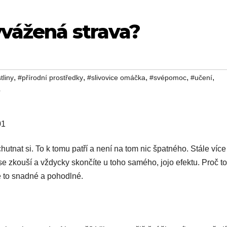
yvážená strava?
,
,
,
,
,
tliny
#přírodní prostředky
#slivovice omáčka
#svépomoc
#učení
í
nat si. To k tomu patří a není na tom nic špatného. Stále více 
 se zkouší a vždycky skončíte u toho samého, jojo efektu. Proč 
je to snadné a pohodlné.