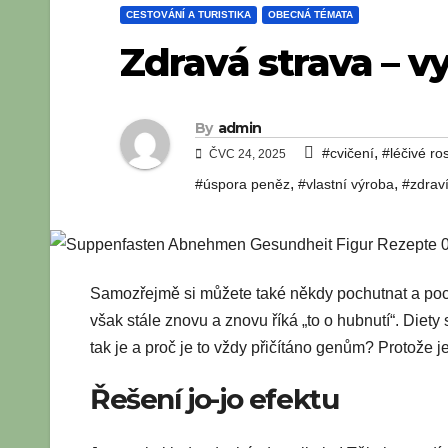
CESTOVÁNÍ A TURISTIKA
OBECNÁ TÉMATA
Zdravá strava – v
By
admin
,
#cvičení
#léčivé ros
ČVC 24, 2025
,
,
#úspora peněz
#vlastní výroba
#zdrav
Samozřejmě si můžete také někdy pochutnat a pochut
však stále znovu a znovu říká „to o hubnutí“. Diety
tak je a proč je to vždy přičítáno genům? Protože 
Řešení jo-jo efektu