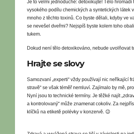
Je to velmi jednoduché: detoxikujte! Tělo hromadí t
vysokého podílu chemických a syntetických látek v 
mnoho z těchto toxinů. Co byste dělali, kdyby ve v
se nevešel dveřmi? Nejspíš byste kolem toho obalili
tukem.
Dokud není tělo detoxikováno, nebude uvolňovat tu
Hrajte se slovy
Samozvaní „experti“ vždy používají nic neříkající f
stravě“ se však téměř nemluví. Zajímalo by mě, proč
Nyní jsou to technické termíny. Je těžké najít „zdr
a kontrolovaný“ může znamenat cokoliv. Za nejpří
klíčků na etiketě polévky v konzervě. 😉
Zdravá a vyvážená strava se liší v závislosti na i