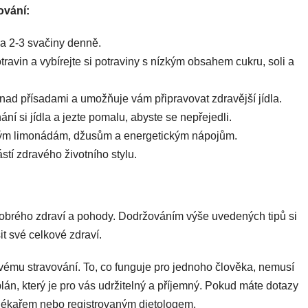
ování:
a a 2-3 svačiny denně.
potravin a vybírejte si potraviny s nízkým obsahem cukru, soli a
ad přísadami a umožňuje vám připravovat zdravější jídla.
í si jídla a jezte pomalu, abyste se nepřejedli.
dkým limonádám, džusům a energetickým nápojům.
stí zdravého životního stylu.
 dobrého zdraví a pohody. Dodržováním výše uvedených tipů si
it své celkové zdraví.
avému stravování. To, co funguje pro jednoho člověka, nemusí
 plán, který je pro vás udržitelný a příjemný. Pokud máte dotazy
 lékařem nebo registrovaným dietologem.