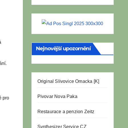
á
Nejnovější upozornění
ání.
Original Slivovice Omacka [K]
Pivovar Nova Paka
é pro
Restaurace a penzion Zeitz
Synthesizer Service CZ