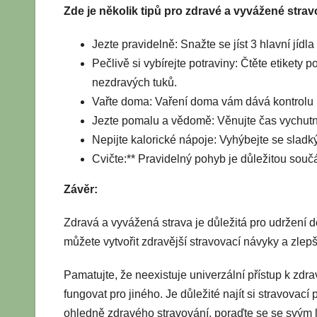
Zde je několik tipů pro zdravé a vyvážené strav
Jezte pravidelně: Snažte se jíst 3 hlavní jídl
Pečlivě si vybírejte potraviny: Čtěte etikety 
nezdravých tuků.
Vařte doma: Vaření doma vám dává kontrolu n
Jezte pomalu a vědomě: Věnujte čas vychutnán
Nepijte kalorické nápoje: Vyhýbejte se sla
Cvičte:** Pravidelný pohyb je důležitou součá
Závěr:
Zdravá a vyvážená strava je důležitá pro udržení
můžete vytvořit zdravější stravovací návyky a zlepš
Pamatujte, že neexistuje univerzální přístup k zdr
fungovat pro jiného. Je důležité najít si stravovací
ohledně zdravého stravování, poraďte se se svým