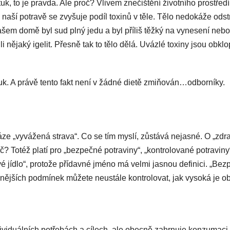
uk, to je pravda. Ale proč? Vlivem znečištění životního prostředí
naší potravě se zvyšuje podíl toxinů v těle. Tělo nedokáže odst
ašem domě byl sud plný jedu a byl příliš těžký na vynesení nebo
 nějaký igelit. Přesně tak to tělo dělá. Uvázlé toxiny jsou obkl
k. A právě tento fakt není v žádné dietě zmiňován…odborníky.
ráze „vyvážená strava“. Co se tím myslí, zůstává nejasné. O „zdr
? Totéž platí pro „bezpečné potraviny“, „kontrolované potraviny
avé jídlo“, protože přídavné jméno má velmi jasnou definici. „Be
snějších podmínek můžete neustále kontrolovat, jak vysoká je o
ndividuálních potřebách a cílech, ale obecně zahrnuje konzumaci