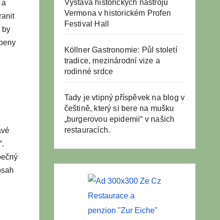
Výstava historických nástrojů
 a
Vermona v historickém Profen
ranit
Festival Hall
 by
openy
Köllner Gastronomie: Půl století
tradice, mezinárodní vize a
rodinné srdce
Tady je vtipný příspěvek na blog v
češtině, který si bere na mušku
„burgerovou epidemii“ v našich
restauracích.
avé
“.
zpečný
bsah
Restaurace a
penzion "Zur Eiche"