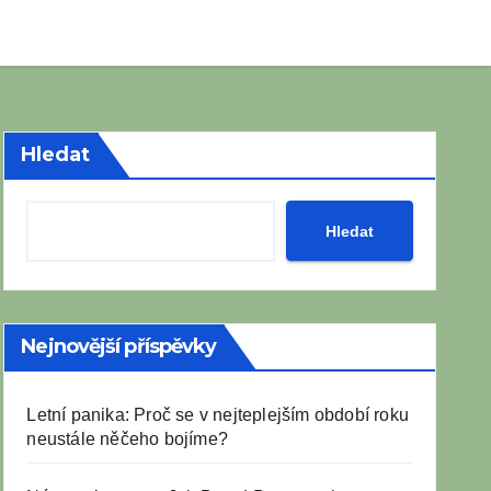
Hledat
Hledat
Nejnovější příspěvky
Letní panika: Proč se v nejteplejším období roku
neustále něčeho bojíme?