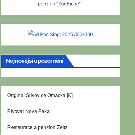
penzion "Zur Eiche"
Nejnovější upozornění
Original Slivovice Omacka [K]
Pivovar Nova Paka
Restaurace a penzion Zeitz