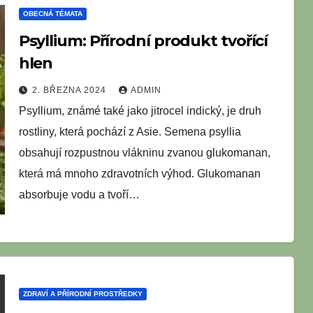
OBECNÁ TÉMATA
Psyllium: Přírodní produkt tvořící
hlen
2. BŘEZNA 2024
ADMIN
Psyllium, známé také jako jitrocel indický, je druh
rostliny, která pochází z Asie. Semena psyllia
obsahují rozpustnou vlákninu zvanou glukomanan,
která má mnoho zdravotních výhod. Glukomanan
absorbuje vodu a tvoří…
ZDRAVÍ A PŘÍRODNÍ PROSTŘEDKY