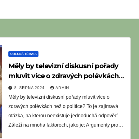
OBECNÁ TÉMATA
Měly by televizní diskusní pořady
mluvit více o zdravých polévkách
než o politice?
8. SRPNA 2024
ADMIN
Měly by televizní diskusní pořady mluvit více o
zdravých polévkách než o politice? To je zajímavá
otázka, na kterou neexistuje jednoduchá odpověď.
Záleží na mnoha faktorech, jako je: Argumenty pro…