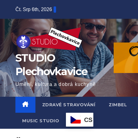
Skip
Čt. Srp 6th, 2026
to
content
STUDIO
Plechovkavice
Umění, kultura a dobrá kuchyně
ZDRAVÉ STRAVOVÁNÍ
ZIMBEL
CS
MUSIC STUDIO