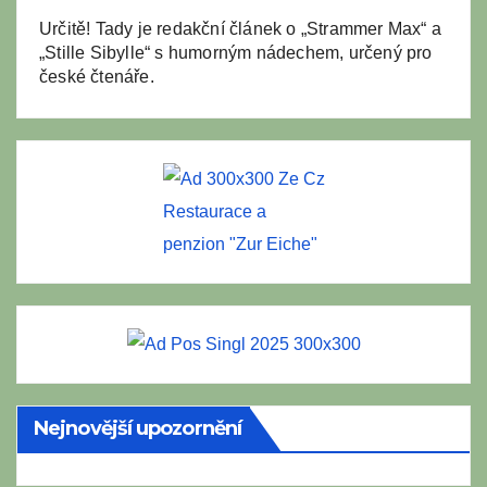
Určitě! Tady je redakční článek o „Strammer Max“ a
„Stille Sibylle“ s humorným nádechem, určený pro
české čtenáře.
Restaurace a
penzion "Zur Eiche"
Nejnovější upozornění