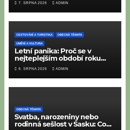
7. SRPNA 2026
ADMIN
chybět na moderním i
tradičním metropolitním
bufetu?
CESTOVÁNÍ A TURISTIKA
OBECNÁ TÉMATA
UMĚNÍ A KULTURA
Letní panika: Proč se v
nejteplejším období roku
neustále něčeho bojíme?
6. SRPNA 2026
ADMIN
OBECNÁ TÉMATA
Svatba, narozeniny nebo
rodinná sešlost v Sasku: Co