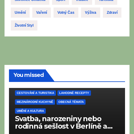
Umění
Vaření
Volný Čas
Výživa
Zdraví
Životní Styl
You missed
CESTOVÁNÍ A TURISTIKA
LAHODNÉ RECEPTY
MEZINÁRODNÍ KUCHYNĚ
OBECNÁ TÉMATA
UMĚNÍ A KULTURA
Svatba, narozeniny nebo
rodinná sešlost v Berlíně a
Braniborsku: Co nesmí