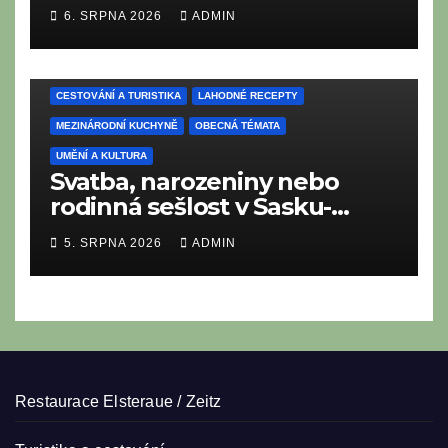
nesmí chybět na tradičním
6. SRPNA 2026
ADMIN
saském bufetu?
CESTOVÁNÍ A TURISTIKA
LAHODNÉ RECEPTY
MEZINÁRODNÍ KUCHYNĚ
OBECNÁ TÉMATA
UMĚNÍ A KULTURA
Svatba, narozeniny nebo
rodinná sešlost v Sasku-
Anhaltsku: Co nesmí chybět
5. SRPNA 2026
ADMIN
na pestrém bufetu v srdci
Německa?
Restaurace Elsteraue / Zeitz