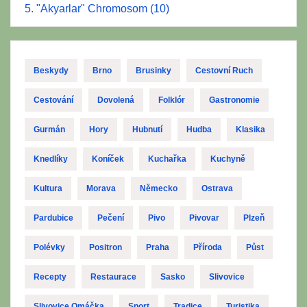
5. "Akyarlar" Chromosom (10)
Beskydy
Brno
Brusinky
Cestovní Ruch
Cestování
Dovolená
Folklór
Gastronomie
Gurmán
Hory
Hubnutí
Hudba
Klasika
Knedlíky
Koníček
Kuchařka
Kuchyně
Kultura
Morava
Německo
Ostrava
Pardubice
Pečení
Pivo
Pivovar
Plzeň
Polévky
Positron
Praha
Příroda
Půst
Recepty
Restaurace
Sasko
Slivovice
Slivovice Omáčka
Sport
Tradice
Turistika