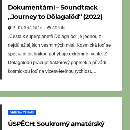
Dokumentární – Soundtrack
„Journey to Dölagalöd“ (2022)
6. DUBNA 2024
ADMIN
„Cesta k superplanetě Dölagalöd“ je jednou z
nejdůležitějších vesmírných misí. Kosmická loď se
speciální technikou pohybuje extrémně rychle. Z
Dölagalödu pracuje traktorový paprsek a přivádí
kosmickou loď na vícesvětelnou rychlost.…
OBECNÁ TÉMATA
ÚSPĚCH: Soukromý amatérský