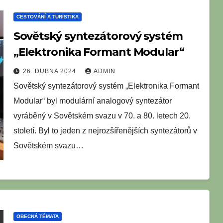
CESTOVÁNÍ A TURISTIKA
Sovětský syntezátorový systém
„Elektronika Formant Modular“
26. DUBNA 2024
ADMIN
Sovětský syntezátorový systém „Elektronika Formant
Modular“ byl modulární analogový syntezátor
vyráběný v Sovětském svazu v 70. a 80. letech 20.
století. Byl to jeden z nejrozšířenějších syntezátorů v
Sovětském svazu…
OBECNÁ TÉMATA