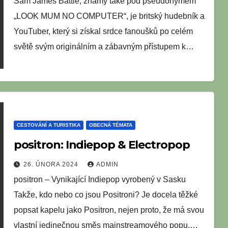
Sam James Battle, známý také pod pseudonymem
„LOOK MUM NO COMPUTER“, je britský hudebník a
YouTuber, který si získal srdce fanoušků po celém
světě svým originálním a zábavným přístupem k…
CESTOVÁNÍ A TURISTIKA
OBECNÁ TÉMATA
positron: Indiepop & Electropop
26. ÚNORA 2024
ADMIN
positron – Vynikající Indiepop vyrobený v Sasku
Takže, kdo nebo co jsou Positroni? Je docela těžké
popsat kapelu jako Positron, nejen proto, že má svou
vlastní jedinečnou směs mainstreamového popu,…