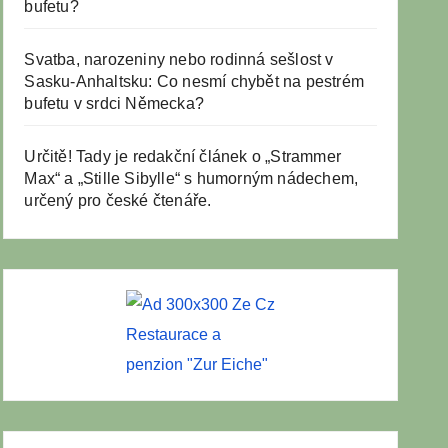
bufetu?
Svatba, narozeniny nebo rodinná sešlost v
Sasku-Anhaltsku: Co nesmí chybět na pestrém
bufetu v srdci Německa?
Určitě! Tady je redakční článek o „Strammer
Max“ a „Stille Sibylle“ s humorným nádechem,
určený pro české čtenáře.
Restaurace a
penzion "Zur Eiche"